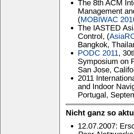
The 8th ACM Int
Management and
(
MOBIWAC 201
The IASTED Asi
Control, (
AsiaR
Bangkok, Thaila
PODC 2011
, 3
Symposium on Pr
San Jose, Califo
2011 Internation
and Indoor Navig
Portugal, Septe
Nicht ganz so aktu
12.07.2007: Ers