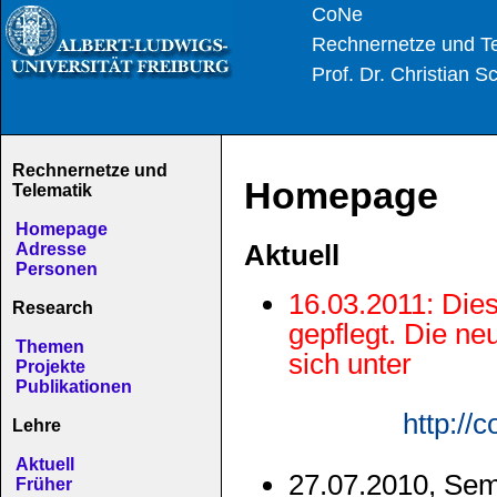
CoNe
Rechnernetze und Te
Prof. Dr. Christian S
Rechnernetze und
Homepage
Telematik
Homepage
Aktuell
Adresse
Personen
16.03.2011: Die
Research
gepflegt. Die n
Themen
sich unter
Projekte
Publikationen
http://
Lehre
Aktuell
27.07.2010, Sem
Früher